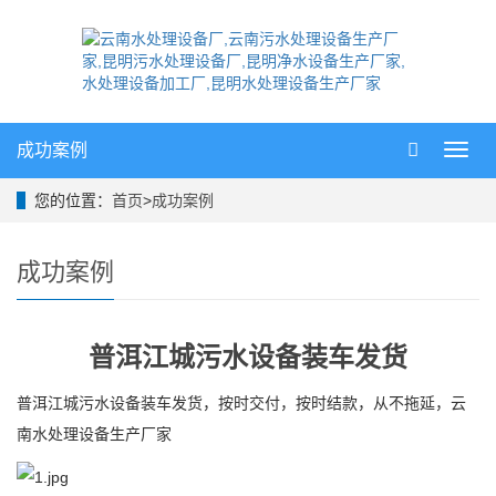
成功案例
导
航
菜
您的位置：
首页
>
成功案例
单
成功案例
普洱江城污水设备装车发货
普洱江城污水设备装车发货，按时交付，按时结款，从不拖延，云
南水处理设备生产厂家