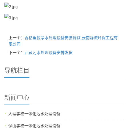
上一个：
香格里拉净水处理设备安装调试,云南静流环保工程有
限公司
下一个：
西藏污水处理设备安排发货
导航栏目
新闻中心
大理学校一体化污水处理设备
保山学校一体化污水处理设备